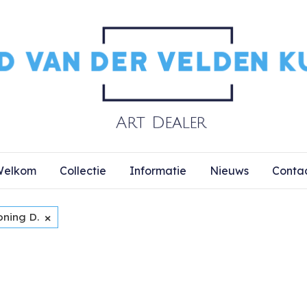
elkom
Collectie
Informatie
Nieuws
Conta
×
oning D.