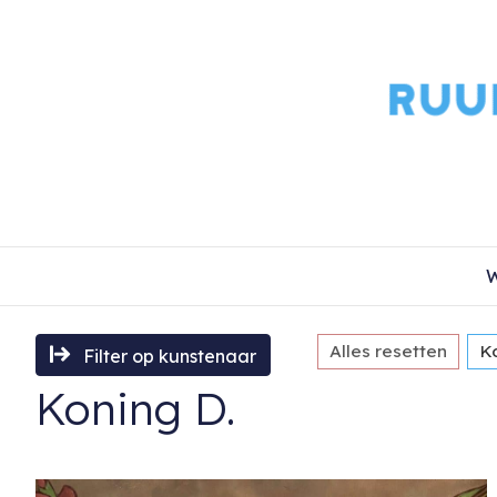
W
Alles resetten
K
Filter op kunstenaar
Koning D.