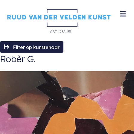
M
Filter op kunstenaar
Robèr G.