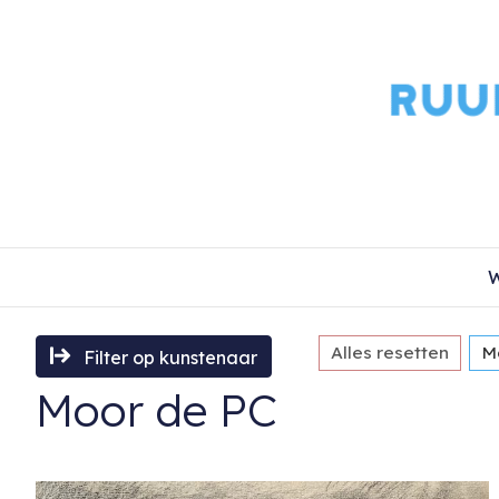
W
Alles resetten
M
Filter op kunstenaar
Moor de PC