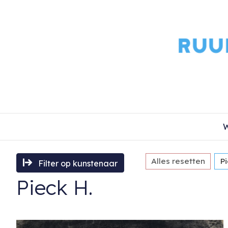
W
Alles resetten
Pi
Filter op kunstenaar
Pieck H.