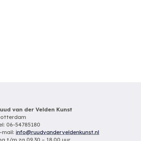
uud van der Velden Kunst
otterdam
el: 06-54785180
-mail:
info@ruudvanderveldenkunst.nl
a t/m za 09.30 – 18.00 uur