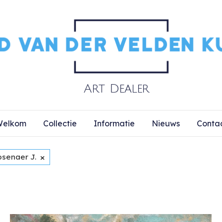
elkom
Collectie
Informatie
Nieuws
Conta
×
osenaer J.