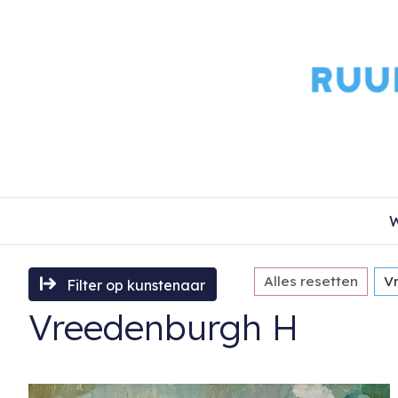
W
Alles resetten
V
Filter op kunstenaar
Vreedenburgh H