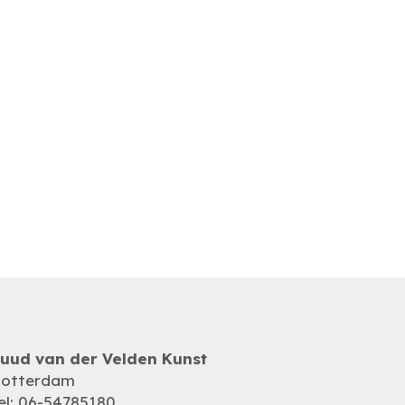
uud van der Velden Kunst
otterdam
el: 06-54785180