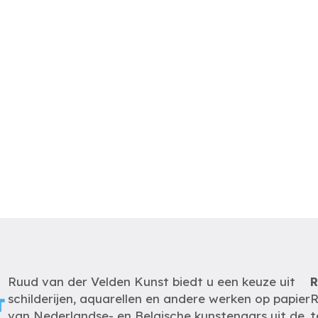
Ruud van der Velden Kunst biedt u een keuze uit
R
schilderijen, aquarellen en andere werken op papier
R
van Nederlandse- en Belgische kunstenaars uit de
t